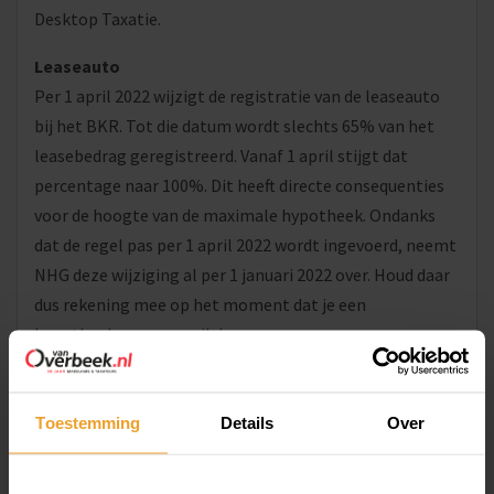
Desktop Taxatie.
Leaseauto
Per 1 april 2022 wijzigt de registratie van de leaseauto
bij het BKR. Tot die datum wordt slechts 65% van het
leasebedrag geregistreerd. Vanaf 1 april stijgt dat
percentage naar 100%. Dit heeft directe consequenties
voor de hoogte van de maximale hypotheek. Ondanks
dat de regel pas per 1 april 2022 wordt ingevoerd, neemt
NHG deze wijziging al per 1 januari 2022 over. Houd daar
dus rekening mee op het moment dat je een
hypotheekaanvraag wil doen.
Desktop Taxatie
Met de introductie van de Desktop Taxatie, werden de
Toestemming
Details
Over
hoge kosten die een fysieke woningtaxatie met zich
meebracht al een stuk aantrekkelijker. Bij de Desktop