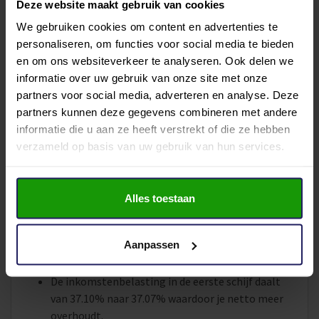
Taxatie hoeft er namelijk geen taxateur langs te komen,
Deze website maakt gebruik van cookies
maar wordt de waarde online bepaald aan de hand van
We gebruiken cookies om content en advertenties te
een model. Deze waarde wordt vervolgens door een
personaliseren, om functies voor social media te bieden
en om ons websiteverkeer te analyseren. Ook delen we
taxateur gecontroleerd. De Desktop Taxatie scheelt al
informatie over uw gebruik van onze site met onze
snel € 350,-. Vanaf 1 januari 2022 is het ook mogelijk de
partners voor social media, adverteren en analyse. Deze
Desktop Taxatie te gebruiken bij de afkoop van
partners kunnen deze gegevens combineren met andere
erfpacht, verbouwing en het financieren van
informatie die u aan ze heeft verstrekt of die ze hebben
energiebesparende middelen. Houd er wel rekening mee
verzameld op basis van uw gebruik van hun services.
dat je via Desktop Taxatie slechts 90% van de
woningwaarde kunt lenen.
Alles toestaan
Belasting
Op het gebied van belastingen zijn er meerdere punten
Aanpassen
die vanaf 2022 gaan veranderen.
De inkomstenbelasting in de eerste schijf daalt
van 37.10% naar 37.07% waardoor je netto meer
overhoudt.