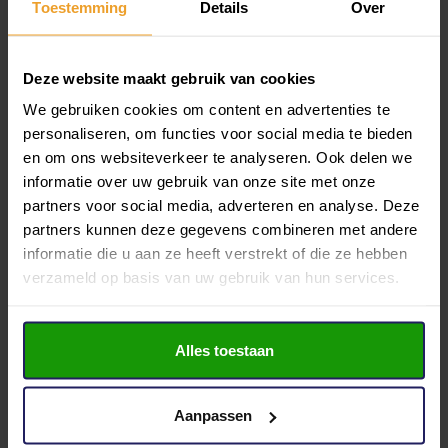
Toestemming
Details
Over
€ 469.000,- k.k.
4 kamers
Deze website maakt gebruik van cookies
Etta Palmstraat 11
We gebruiken cookies om content en advertenties te
personaliseren, om functies voor social media te bieden
Purmerend
en om ons websiteverkeer te analyseren. Ook delen we
Vraagprijs
2
informatie over uw gebruik van onze site met onze
99 m
€ 425.000,- k.k.
partners voor social media, adverteren en analyse. Deze
4 kamers
partners kunnen deze gegevens combineren met andere
informatie die u aan ze heeft verstrekt of die ze hebben
Verkocht onder voorbehoud
verzameld op basis van uw gebruik van hun services.
Scheldestraat 39
Purmerend
Alles toestaan
Vraagprijs
2
62 m
€ 295.000,- k.k.
3 kamers
Aanpassen