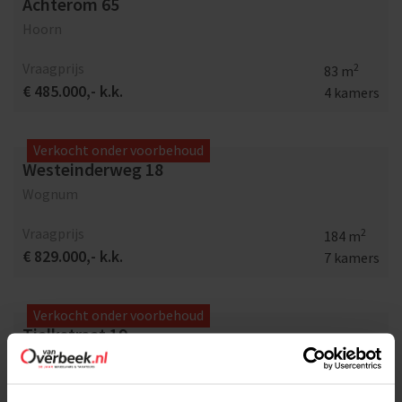
Achterom 65
Hoorn
Vraagprijs
2
83 m
€ 485.000,- k.k.
4 kamers
Verkocht onder voorbehoud
Westeinderweg 18
Wognum
Vraagprijs
2
184 m
€ 829.000,- k.k.
7 kamers
Verkocht onder voorbehoud
Tjalkstraat 19
Purmerend
Vraagprijs
2
103 m