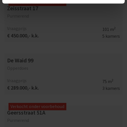
Verkocht onder voorbehoud
Zeisstraat 17
Purmerend
Vraagprijs
2
101 m
€ 450.000,- k.k.
5 kamers
De Waid 99
Opperdoes
Vraagprijs
2
75 m
€ 289.000,- k.k.
3 kamers
Verkocht onder voorbehoud
Geersstraat 51A
Purmerend