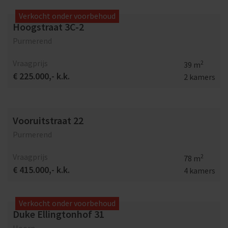
Verkocht onder voorbehoud
Hoogstraat 3C-2
Purmerend
Vraagprijs
2
39 m
€ 225.000,- k.k.
2 kamers
Vooruitstraat 22
Purmerend
Vraagprijs
2
78 m
€ 415.000,- k.k.
4 kamers
Verkocht onder voorbehoud
Duke Ellingtonhof 31