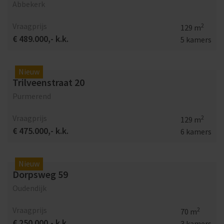
Abbekerk
Vraagprijs
2
129 m
€ 489.000,- k.k.
5 kamers
Nieuw
Trilveenstraat 20
Purmerend
Vraagprijs
2
129 m
€ 475.000,- k.k.
6 kamers
Nieuw
Dorpsweg 59
Oudendijk
Vraagprijs
2
70 m
€ 250.000,- k.k.
3 kamers