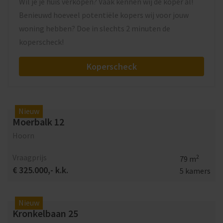
Wil je je huis verkopen? Vaak kennen wij de koper al!
Benieuwd hoeveel potentiële kopers wij voor jouw
woning hebben? Doe in slechts 2 minuten de
koperscheck!
Koperscheck
Nieuw
Moerbalk 12
Hoorn
Vraagprijs
2
79 m
€ 325.000,- k.k.
5 kamers
Nieuw
Kronkelbaan 25