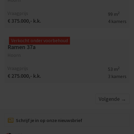
Hoorn
Vraagprijs
2
99 m
€ 375.000,- k.k.
4 kamers
Verkocht onder voorbehoud
Ramen 37a
Hoorn
Vraagprijs
2
53 m
€ 275.000,- k.k.
3 kamers
Volgende
→
Schrijf je in op onze nieuwsbrief