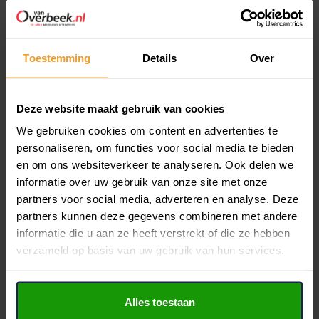
verkoopadviesgesprek.
Toestemming
Details
Over
Ook interessant: gratis whitepaper ‘Je huis
verkopen? En nu?
Deze website maakt gebruik van cookies
Een complete gids boordevol tips, stappen en inzichten voor
We gebruiken cookies om content en advertenties te
wie zijn huis wil verkopen. Je leest o.a. over voorbereiding,
personaliseren, om functies voor social media te bieden
strategie, onderhandelingen en verhuizen.
en om ons websiteverkeer te analyseren. Ook delen we
informatie over uw gebruik van onze site met onze
Download
hier
de Whitepaper Huis verkopen en nu
partners voor social media, adverteren en analyse. Deze
partners kunnen deze gegevens combineren met andere
informatie die u aan ze heeft verstrekt of die ze hebben
Waarom kiezen voor Van Overbeek Makelaars?
verzameld op basis van uw gebruik van hun services.
Lokale expertise: Wij kennen de lokale markt als
geen ander en kunnen je daarom de beste
Alles toestaan
strategieën bieden.