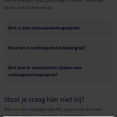
huis te verkopen. Staat jouw vraag er niet bij? Neem dan
gerust contact met ons op.
Wat is een verkoopadviesgesprek?
Waarom is verkoopadvies belangrijk?
Wat kan ik verwachten tijdens een
verkoopadviesgesprek?
Staat je vraag hier niet bij?
Klik
hier
voor de uitgebreide FAQ-pagina met de meest
gestelde vragen over de gratis en vrijblijvend