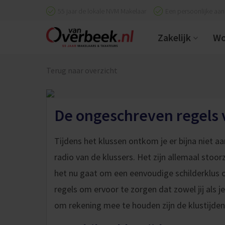
55 jaar de lokale NVM Makelaar
Een persoonlijke aa
Zakelijk
Wo
Terug naar overzicht
De ongeschreven regels 
Tijdens het klussen ontkom je er bijna niet a
radio van de klussers. Het zijn allemaal stoo
het nu gaat om een eenvoudige schilderklus o
regels om ervoor te zorgen dat zowel jij als j
om rekening mee te houden zijn de klustijden