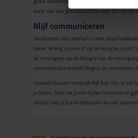
goed onderhouden gereedschappen met gelui
denk dan aan geluidsisolatie voor de ruimte
Blijf communiceren
Voorkomen van overlast is niet altijd haalba
buren. Breng ze vooraf op de hoogte, zodat z
ze vervolgens op de hoogte van de voortgang
communicatie kweekt begrip en vermindert d
Hoewel klussen noodzakelijk kan zijn, is het b
je buren. Door de juiste tijden te kiezen en ge
relatie met je buren behouden en een harm
Schrijf je in op onze nieuwsbrief