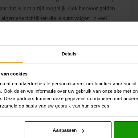
ar dat is niet altijd mogelijk. Ook hiervoor gelden
 algemene richtlijnen die je kunt volgen. In veel
gelden vaak regels met betrekking tot
ormeer daar dus naar in je eigen gemeente.
niveau overdag (bijvoorbeeld tussen 07:00 en 22:00
Details
l (dB) buiten een woning. Voor de beeldvorming: een
en een boormachine of kettingzaag ongeveer 100 dB.
 van cookies
lijnen van jouw locatie om zeker te weten wat in jouw
ent en advertenties te personaliseren, om functies voor social
. Ook delen we informatie over uw gebruik van onze site met on
e. Deze partners kunnen deze gegevens combineren met andere i
elen
erzameld op basis van uw gebruik van hun services.
sbeperkende maatregelen treffen. Denk bijvoorbeeld
zachte materialen die trillingen kunnen verminderen en
Aanpassen