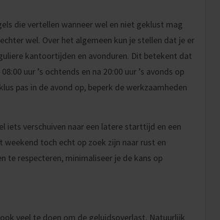
gels die vertellen wanneer wel en niet geklust mag
chter wel. Over het algemeen kun je stellen dat je er
uliere kantoortijden en avonduren. Dit betekent dat
8:00 uur ’s ochtends en na 20:00 uur ’s avonds op
 klus pas in de avond op, beperk de werkzaamheden
 iets verschuiven naar een latere starttijd en een
t weekend toch echt op zoek zijn naar rust en
en te respecteren, minimaliseer je de kans op
r ook veel te doen om de geluidsoverlast. Natuurlijk