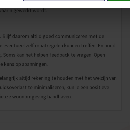
ddempende bevestigingen. Heb je een grote klus,
 waarin gewerkt wordt.
ar. Blijf daarom altijd goed communiceren met de
e eventueel zelf maatregelen kunnen treffen. En houd
. Soms kan het helpen feedback te vragen. Open
e kans op spanningen.
elangrijk altijd rekening te houden met het welzijn van
luidsoverlast te minimaliseren, kun je een positieve
onieuze woonomgeving handhaven.