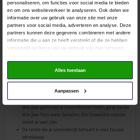
Je hebt extra financiële ruimte om je eerste
personaliseren, om functies voor social media te bieden
woning te kunnen kopen.
en om ons websiteverkeer te analyseren. Ook delen we
Daarnaast hoef je de eerste drie jaar geen extra
informatie over uw gebruik van onze site met onze
maandlasten te betalen.
partners voor social media, adverteren en analyse. Deze
Ja mag de starterslening altijd boetevrij aflossen.
partners kunnen deze gegevens combineren met andere
Je blijft recht houden op hypotheekrenteaftrek op
informatie die u aan ze heeft verstrekt of die ze hebben
de starterslening.
verzameld op basis van uw gebruik van hun services.
Nadelen starterslening
Naast de voordelen van extra geld lenen, zitten er ook
Alles toestaan
altijd nadelen aan vast.
Aanpassen
De rente voor de starterslening is hoger dan de
rente van een hypotheek. Ondanks dat je de eerste
drie jaar geen extra maandlasten hebt, ga je na die
drie jaar fors meer betalen. Die financiële ruimte
moet er wel zijn.
De rente die je uiteindelijk betaalt is niet fiscaal
aftrekbaar.