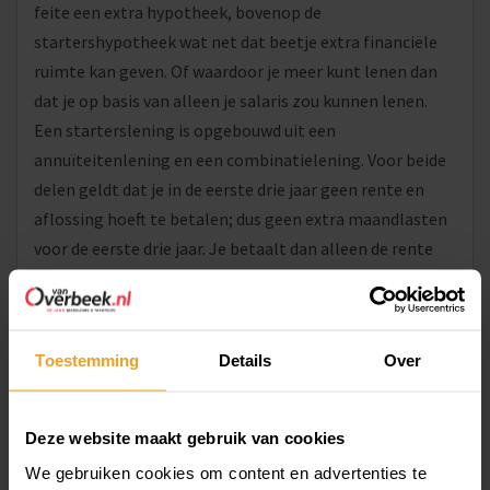
feite een extra hypotheek, bovenop de
startershypotheek wat net dat beetje extra financiële
ruimte kan geven. Of waardoor je meer kunt lenen dan
dat je op basis van alleen je salaris zou kunnen lenen.
Een starterslening is opgebouwd uit een
annuïteitenlening en een combinatielening. Voor beide
delen geldt dat je in de eerste drie jaar geen rente en
aflossing hoeft te betalen; dus geen extra maandlasten
voor de eerste drie jaar. Je betaalt dan alleen de rente
van de startershypotheek. Na drie jaar betaal je rente en
aflossing, tot het moment dat de starterslening
volledig is afbetaald.
Toestemming
Details
Over
Voordelen starterslening
Er zitten zeker voordelen aan het afsluiten van een
Deze website maakt gebruik van cookies
starterslening.
We gebruiken cookies om content en advertenties te