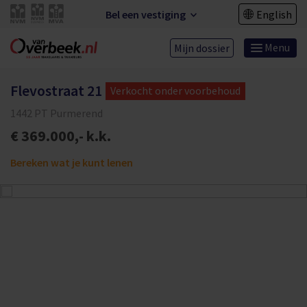
Bel een vestiging
English
Menu
Mijn dossier
Flevostraat 21
Verkocht onder voorbehoud
1442 PT Purmerend
€ 369.000,- k.k.
Bereken wat je kunt lenen