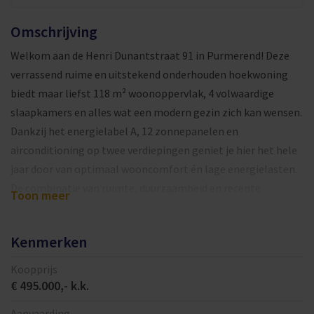
Omschrijving
Welkom aan de Henri Dunantstraat 91 in Purmerend! Deze
verrassend ruime en uitstekend onderhouden hoekwoning
biedt maar liefst 118 m² woonoppervlak, 4 volwaardige
slaapkamers en alles wat een modern gezin zich kan wensen.
Dankzij het energielabel A, 12 zonnepanelen en
airconditioning op twee verdiepingen geniet je hier het hele
jaar door van optimaal wooncomfort én lage energielasten.
De combinatie van ruimte, duurzaamheid en recente
Toon meer
vernieuwingen maakt dit een woning waar je zonder klussen
direct kunt intrekken. Een ideale gezinswoning op een fijne
Kenmerken
locatie.
Koopprijs
De woning ligt in de geliefde wijk Wheermolen, een groene
€ 495.000,- k.k.
en rustige omgeving met alle voorzieningen binnen
handbereik. Je woont hier op korte afstand van
Aanvaarding