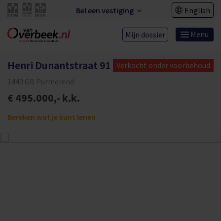
Bel een vestiging
English
Menu
Mijn dossier
Henri Dunantstraat 91
Verkocht onder voorbehoud
1443 GB Purmerend
€ 495.000,- k.k.
Bereken wat je kunt lenen