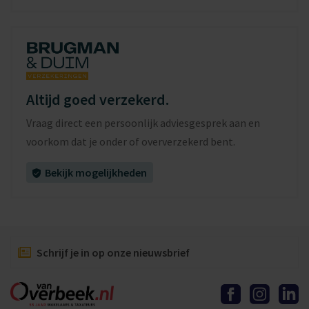
bergruimte aanwezig achter de knieschotten en een aparte
kast met de cv-installatie.
Voor de indeling van de woning verwijzen wij je graag naar de
plattegronden.
Altijd goed verzekerd.
Wil jij deze woning met eigen ogen bekijken? Maak dan snel
Vraag direct een persoonlijk adviesgesprek aan en
een afspraak met Van Overbeek Makelaars om een
voorkom dat je onder of oververzekerd bent.
bezichtiging in te plannen. Dan laten wij deze woning jou
met veel plezier zien tijdens een uitgebreide rondleiding.
Bekijk mogelijkheden
Bijzonderheden
• Oplevering in overleg
• Notariskeuze koper, echter dient deze in Purmerend
gevestigd te zijn
Schrijf je in op onze nieuwsbrief
• Energielabel A, dus comfortabel en energiezuinig wonen
• Voorzien van 12 zonnepanelen
• Dak volledig vernieuwd en geïsoleerd in 2023/2024