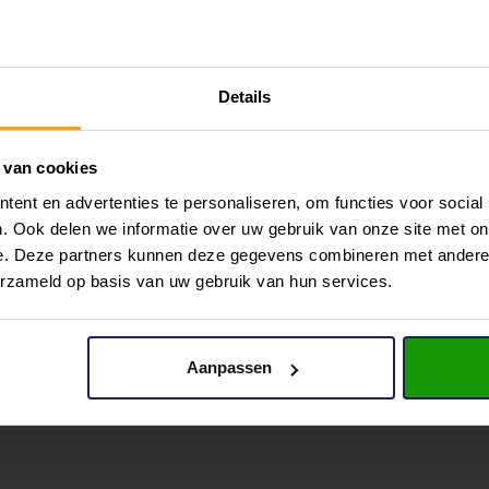
iten zit. De woning is netjes onderhouden en biedt
Details
k je het penthouse op de bovenste verdieping. Bij
 van cookies
 tot alle ruimtes. De woonkamer is ruim en licht, met
ent en advertenties te personaliseren, om functies voor social
balkon, wat zorgt voor een prettige verbinding tussen
. Ook delen we informatie over uw gebruik van onze site met on
 is praktisch ingericht met voldoende werk- en
e. Deze partners kunnen deze gegevens combineren met andere i
 slaapkamer, die dankzij de deur naar het balkon ook
erzameld op basis van uw gebruik van hun services.
oom. De tweede slaapkamer is goed van formaat en
dkamer is functioneel ingericht en voorzien van een
Aanpassen
nsluiting voor de wasmachine. Daarnaast is er ook een
a bergruimte vind je in de bijkeuken waar ook een
 geplaatst.