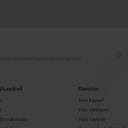
nschappen of het ontbreken ervan.
en? Maak dan snel een afspraak met Van Overbeek
laatste ontwikkelingen in de woningmarkt.
ijfsaanbod
Diensten
n
Huis kopen?
n
Huis verkopen
jfsmakelaars
Huis taxeren