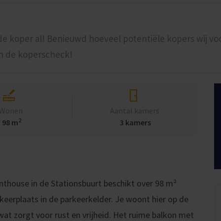
 de koper al! Benieuwd hoeveel potentiële kopers wij vo
n de koperscheck!
Wonen
Aantal kamers
2
98 m
3 kamers
enthouse in de Stationsbuurt beschikt over 98 m²
eerplaats in de parkeerkelder. Je woont hier op de
wat zorgt voor rust en vrijheid. Het ruime balkon met