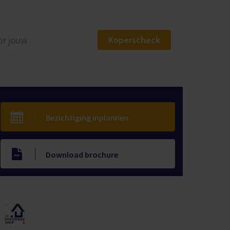
Koperscheck
or jouw
Bezichtiging inplannen
Download brochure