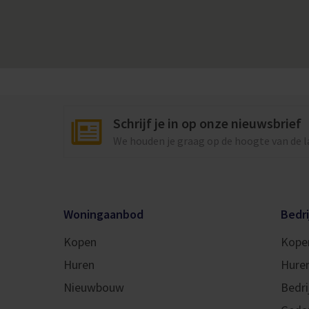
derhalve geen melding doen van feitelijke eige
Wil jij dit appartement met eigen ogen bekijk
Makelaars om een bezichtiging in te plannen.
Schrijf je in op onze nieuwsbrief
We houden je graag op de hoogte van de 
Woningaanbod
Bedr
Kopen
Kope
Huren
Hure
Nieuwbouw
Bedri