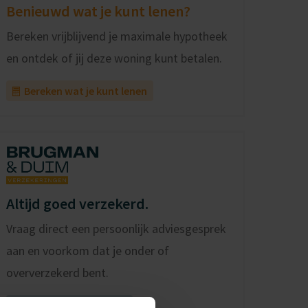
Benieuwd wat je kunt lenen?
Bereken vrijblijvend je maximale hypotheek
en ontdek of jij deze woning kunt betalen.
Bereken wat je kunt lenen
Altijd goed verzekerd.
Vraag direct een persoonlijk adviesgesprek
aan en voorkom dat je onder of
oververzekerd bent.
Bekijk mogelijkheden