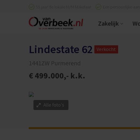
55 jaar de lokale NVM Makelaar
Een persoonlijke aa
Zakelijk
Wo
Lindestate 62
Verkocht
1441ZW Purmerend
€ 499.000,- k.k.