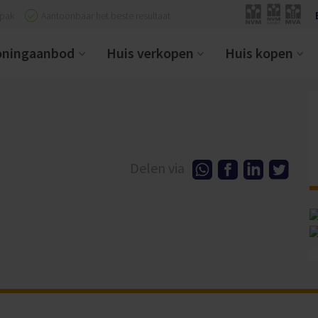
npak
Aantoonbaar het beste resultaat
ningaanbod
Huis verkopen
Huis kopen
Delen via