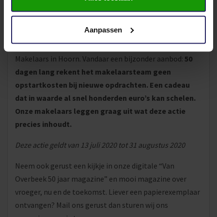
www.vanoverbeek.nl
Bijzondere traktatie: 50 dagen geen opstartkosten
Aanpassen
Geen feest zonder cadeautjes, vindt Van Overbeek
Makelaars in Hoorn. Vandaar een bijzonder aanbod:
50
dagen lang rekent het makelaarsteam geen
opstartkosten bij nieuwe opdrachten. Een cadeau
dat in waarde al snel honderden euro’s kan schelen.
Onze makelaars leggen graag uit wat deze actie
precies inhoudt.
Deze actie geldt van 13 juli 2020 tot 31 augustus 2020
Neem ook gerust een kijkje in onze digitale “Van
Overbeek 50 jaar magazine” en mooi magazine over
vroeger, nu en de toekomst. Liever een papierexemplaar
ontvangen? Mail ons gerust dan sturen wij ons