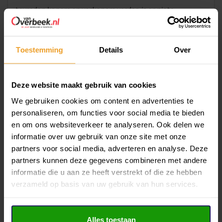
tevreden kopers en verkopers verder, is er niets
veranderd aan die bedrijfsfilosofie.
Klaar voor de volgende 50 jaar
Toestemming
Details
Over
De bedrijfsvisie mag dan hetzelfde zijn gebleven, de
manier van werken staat nooit stil. Van oudsher heeft
Deze website maakt gebruik van cookies
Van Overbeek een scherpe blik voor innovatie. Van
We gebruiken cookies om content en advertenties te
Overbeek zag al vroeg de toegevoegde waarde van een
personaliseren, om functies voor social media te bieden
optimale presentatie en communicatie. Niet alleen
en om ons websiteverkeer te analyseren. Ook delen we
tijdens bezichtigingen, maar ook via de sociale media en
informatie over uw gebruik van onze site met onze
de website. Die zoektocht naar effectieve en nuttige
partners voor social media, adverteren en analyse. Deze
vernieuwingen zal altijd deel uitmaken van de
partners kunnen deze gegevens combineren met andere
informatie die u aan ze heeft verstrekt of die ze hebben
bedrijfsvisie. Werkt het? Komt het onze klant ten
verzameld op basis van uw gebruik van hun services.
goede? Dan gaan we ervoor, zo luidt het devies. Dat het
niet slechts bij woorden blijft, toont de speciaal voor het
jubileum volledig vernieuwde website aan:
Alles toestaan