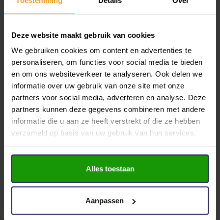
Eigen meters t.b.v. gas, water en elektra.
Ja
Bestemming: Centrumdoeleinden, o.a. detailhandel, alsmede
Status
Deze website maakt gebruik van cookies
Beschikbaar
zakelijke dienstverlening
We gebruiken cookies om content en advertenties te
Hoofdbestemming
Huuringangsdatum: per direct
personaliseren, om functies voor social media te bieden
Winkelruimte
en om ons websiteverkeer te analyseren. Ook delen we
Huurtermijn: Bespreekbaar maar uitgaande van 5 jaar met 5
Toon meer
informatie over uw gebruik van onze site met onze
Aanvaarding
jaar verlenging.
partners voor social media, adverteren en analyse. Deze
direct
partners kunnen deze gegevens combineren met andere
Huurbetaling: Per maand vooruit.
Bouwvorm
informatie die u aan ze heeft verstrekt of die ze hebben
Je makelaar voor dit object
Bestaande bouw
verzameld op basis van uw gebruik van hun services.
Huurindexatie: Jaarlijks op basis van de
Kees Groothuizen
Bouwjaar
Consumentenprijsindex, reeks CPI – alle huishoudens
1882
06-13643299
(2006=100) zoals gepubliceerd door het Centraal Bureau voor
Alles toestaan
Stuur e-mail
de Statistiek, voor het eerst een jaar na huuringangsdatum.
Label
D
Opleveringsniveau: in huidige staat.
Aanpassen
Bezichtiging inplannen
Einddatum