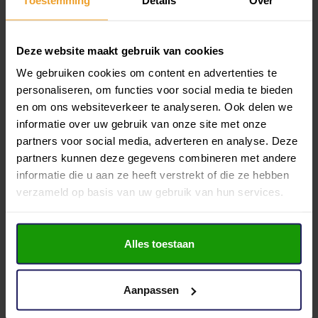
Ja
efficiënte werkplek.
Status
Kenmerken:
Deze website maakt gebruik van cookies
Beschikbaar
We gebruiken cookies om content en advertenties te
Huursom per maand € 1475, – excl. btw.
Hoofdbestemming
personaliseren, om functies voor social media te bieden
Kantoorruimte
en om ons websiteverkeer te analyseren. Ook delen we
Ca. 90 m² bvo kantoorruimte
Toon meer
informatie over uw gebruik van onze site met onze
Aanvaarding
Gelegen op de 1e etage
partners voor social media, adverteren en analyse. Deze
direct
partners kunnen deze gegevens combineren met andere
Volledig gerenoveerd
Bouwvorm
informatie die u aan ze heeft verstrekt of die ze hebben
Je makelaar voor dit object
Bestaande bouw
verzameld op basis van uw gebruik van hun services.
Veel daglicht
Kees Groothuizen
Bouwjaar
Moderne pantry
1998
06-13643299
Alles toestaan
Stuur e-mail
Eigen toilettengroep
Oppervlakte object
2
90 m
Aanpassen
Instap klaar
Bezichtiging inplannen