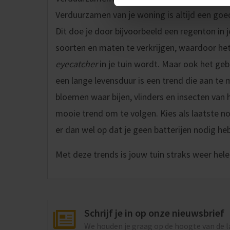
Verduurzamen van je woning is altijd een goed
Dit doe je door bijvoorbeeld een regenton in j
soorten en maten te verkrijgen, waardoor he
eyecatcher
in je tuin wordt. Maar ook het g
een lange levensduur is een trend die aan te m
bloemen waar bijen, vlinders en insecten van
mooie trend om te volgen. Kies als laatste no
er dan wel op dat je geen batterijen nodig heb
Met deze trends is jouw tuin straks weer hel
Schrijf je in op onze nieuwsbrief
We houden je graag op de hoogte van de 