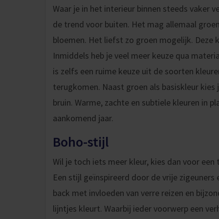
Waar je in het interieur binnen steeds vaker v
de trend voor buiten. Het mag allemaal groen
bloemen. Het liefst zo groen mogelijk. Deze 
Inmiddels heb je veel meer keuze qua materia
is zelfs een ruime keuze uit de soorten kleur
terugkomen. Naast groen als basiskleur kies je
bruin. Warme, zachte en subtiele kleuren in pla
aankomend jaar.
Boho-stijl
Wil je toch iets meer kleur, kies dan voor ee
Een stijl geïnspireerd door de vrije zigeuner
back met invloeden van verre reizen en bijzond
lijntjes kleurt. Waarbij ieder voorwerp een ver