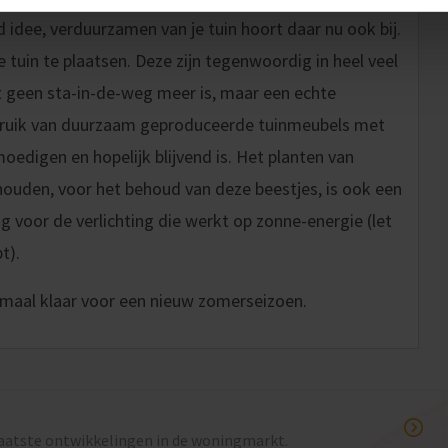
 idee, verduurzamen van je tuin hoort daar nu ook bij.
e tuin te plaatsen. Deze zijn tegenwoordig in heel veel
t geen sta-in-de-weg meer is, maar een echte
ebruik van duurzaam geproduceerde tuinmeubels met
oedigen en hopelijk blijvend is. Het planten van
 houden, voor het behoud van deze beestjes, is ook een
g voor de verlichting die werkt op zonne-energie (let
t).
emaal klaar voor een nieuw zomerseizoen.
laatste ontwikkelingen in de woningmarkt.