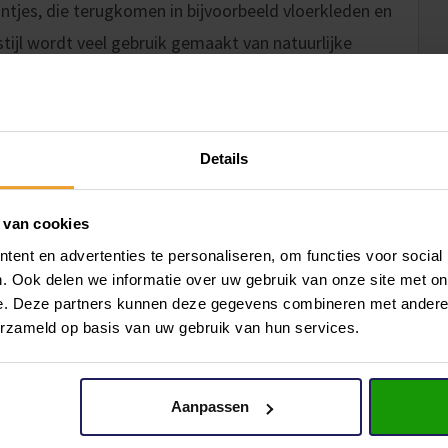
rintjes, die terugkomen in bijvoorbeeld vloerkleden en
 stijl wordt veel gebruik gemaakt van natuurlijke
Details
ment, waarin we vaak meer thuis zijn dan voorheen, is
onderdeel maken van je woning. Bijvoorbeeld door
 van cookies
 en buiten op elkaar afstemmen. Dit geldt ook voor
ent en advertenties te personaliseren, om functies voor social
tsen van een overkapping of veranda aan je woning
. Ook delen we informatie over uw gebruik van onze site met on
er op elkaar laat aansluiten. Een ander voordeel is dat
e. Deze partners kunnen deze gegevens combineren met andere i
uin. Een sfeerhaard of tafelhaard maakt het geheel af
erzameld op basis van uw gebruik van hun services.
 naar buiten.
Aanpassen
elt en daardoor al bijna geen trend meer is te noemen.