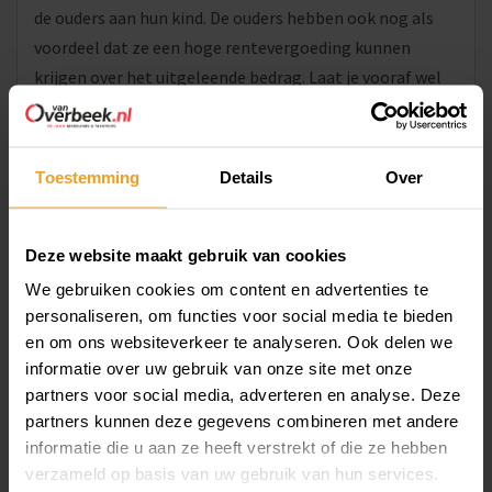
de ouders aan hun kind. De ouders hebben ook nog als
voordeel dat ze een hoge rentevergoeding kunnen
krijgen over het uitgeleende bedrag. Laat je vooraf wel
goed informeren over de familiehypotheek. Er gelden
namelijk strikte eisen.
Toestemming
Details
Over
Ga voor een onafhankelijk advies
Voor het afsluiten van een hypotheek gaat je eerste
gedachte mogelijk uit naar de bank waar ook je
Deze website maakt gebruik van cookies
betaalrekening loopt. Dat is een mogelijkheid, maar
We gebruiken cookies om content en advertenties te
kiezen voor een onafhankelijk adviseur heeft een groot
personaliseren, om functies voor social media te bieden
voordeel. Banken kunnen vaak alleen maar hypotheken
en om ons websiteverkeer te analyseren. Ook delen we
van de betreffende bank zelf aanbieden. Het is de vraag
informatie over uw gebruik van onze site met onze
partners voor social media, adverteren en analyse. Deze
of deze bank een gunstige rente, voorwaarden en
partners kunnen deze gegevens combineren met andere
acceptatiebeleid heeft. De onafhankelijk adviseur kan
informatie die u aan ze heeft verstrekt of die ze hebben
meerdere geldverstrekkers met elkaar vergelijken en jou
verzameld op basis van uw gebruik van hun services.
adviseren bij de meest passende hypotheek(vorm) voor