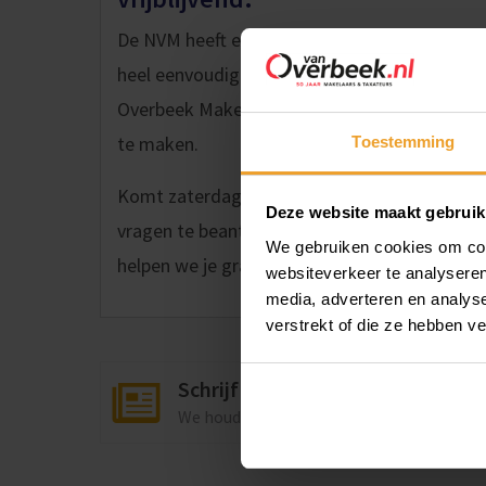
De NVM heeft een speciale website gelancee
heel eenvoudig een afspraak voor Open Huize
Overbeek Makelaars en geef je voorkeurstijd a
te maken.
Toestemming
Komt zaterdag 2 oktober a.s. niet uit? Geen 
Deze website maakt gebruik
vragen te beantwoorden. Gewoon even bellen
We gebruiken cookies om cont
helpen we je graag verder!
websiteverkeer te analyseren
media, adverteren en analys
verstrekt of die ze hebben v
Schrijf je in op onze nieuwsbrief
We houden je graag op de hoogte van de 