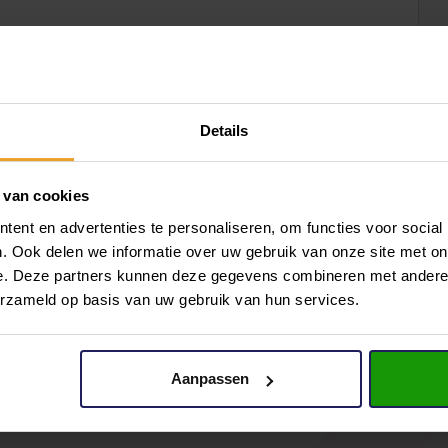
rd
www.openhuizendag.nl
. Via dit platform maak je
n Dag van zaterdag 2 oktober a.s. Kies voor Van
an, dan bellen wij je terug om de afspraak definitief
Details
probleem. Ook op andere dagen maken wij tijd om al je
 van cookies
 met een Van Overbeek vestiging in jouw buurt dan
ent en advertenties te personaliseren, om functies voor social
. Ook delen we informatie over uw gebruik van onze site met on
e. Deze partners kunnen deze gegevens combineren met andere i
erzameld op basis van uw gebruik van hun services.
Aanpassen
laatste ontwikkelingen in de woningmarkt.