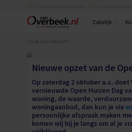
55 jaar de lokale NVM Makelaar
Een persoonlijke aa
Zakelijk
Wo
Terug naar overzicht
Nieuwe opzet van de Op
Op zaterdag 2 oktober a.s. doe
vernieuwde Open Huizen Dag van
woning, de waarde, verduurzam
woningaanbod, dan kun je via
w
persoonlijke afspraak maken me
komen wij bij je langs om al je 
vrijblijvend.