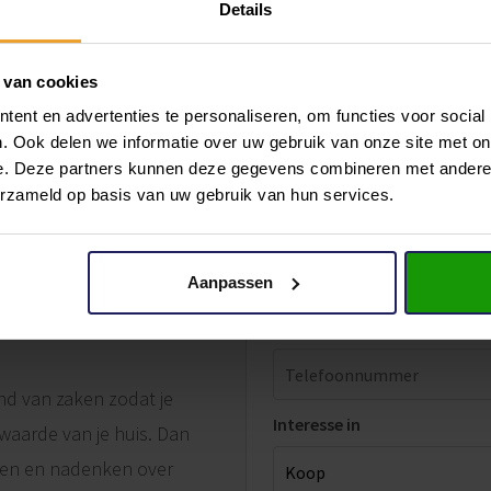
Details
 van cookies
ent en advertenties te personaliseren, om functies voor social
Voornaam
. Ook delen we informatie over uw gebruik van onze site met on
e. Deze partners kunnen deze gegevens combineren met andere i
erzameld op basis van uw gebruik van hun services.
Achternaam
epaling
Aanpassen
Telefoonnummer
nd van zaken zodat je
Interesse in
twaarde van je huis. Dan
men en nadenken over