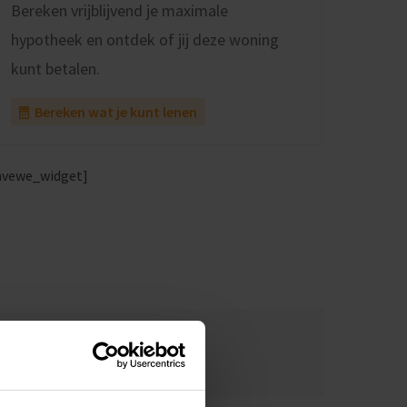
Bereken vrijblijvend je maximale
hypotheek en ontdek of jij deze woning
kunt betalen.
Bereken wat je kunt lenen
avewe_widget]
Gratis zoekservice
Maak zoekprofiel aan