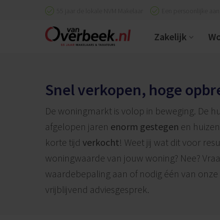
55 jaar de lokale NVM Makelaar
Een persoonlijke aa
Zakelijk
Wo
Snel verkopen, hoge opbr
De woningmarkt is volop in beweging. De hui
afgelopen jaren
enorm gestegen
en huizen
korte tijd
verkocht
! Weet jij wat dit voor re
woningwaarde van jouw woning? Nee? Vraa
waardebepaling aan of nodig één van onze 
vrijblijvend adviesgesprek.