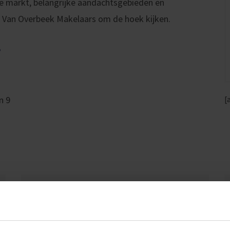
de markt, belangrijke aandachtsgebieden en
 Van Overbeek Makelaars om de hoek kijken.
?
n 9
[
Gratis hypotheekgesprek
Vraag hypotheekgesprek aan