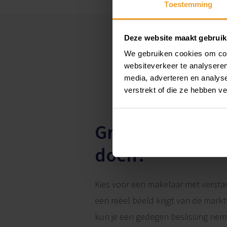
Toestemming
Deze website maakt gebruik
We gebruiken cookies om cont
websiteverkeer te analyseren
media, adverteren en analys
verstrekt of die ze hebben v
Gratis waardeb
doen?
Kies voor een makelaar met versta
een reëel beeld krijgt van de mark
kun je een gedegen beslissing ne