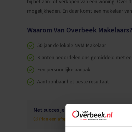
bij het aan- of verkopen van een woning. Over 
mogelijkheden. En daar komt een makelaar van
Waarom Van Overbeek Makelaars
50 jaar de lokale NVM Makelaar
Klanten beoordelen ons gemiddeld met ee
Een persoonlijke aanpak
Aantoonbaar het beste resultaat
Met succes je huis verkopen
Plan een afspraak