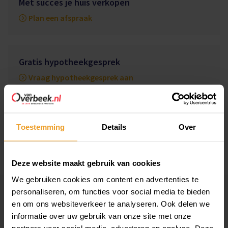
Met succes je huis verkopen
Plan een afspraak
Gratis hypotheekgesprek
Vraag hypotheekgesprek aan
Gratis zoekservice
Toestemming
Details
Over
Maak zoekprofiel aan
Deze website maakt gebruik van cookies
We gebruiken cookies om content en advertenties te
personaliseren, om functies voor social media te bieden
en om ons websiteverkeer te analyseren. Ook delen we
Gratis waardebepaling doen?
informatie over uw gebruik van onze site met onze
partners voor social media, adverteren en analyse. Deze