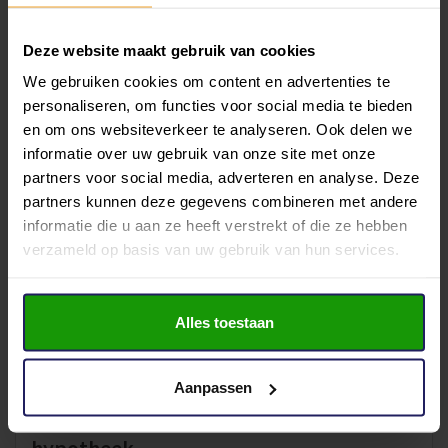
7%. De looptijd is meestal maximaal 15 jaar en je hebt
vaste maandlasten. Voor sommige huiseigenaren kan
Deze website maakt gebruik van cookies
dit een passende optie zijn, maar overweeg goed of deze
We gebruiken cookies om content en advertenties te
hogere rente past bij jouw financiële situatie.
personaliseren, om functies voor social media te bieden
De Duurzaamheidslening van SVn via de
en om ons websiteverkeer te analyseren. Ook delen we
gemeente
informatie over uw gebruik van onze site met onze
partners voor social media, adverteren en analyse. Deze
Veel gemeenten bieden de Duurzaamheidslening aan via
partners kunnen deze gegevens combineren met andere
het Stimuleringsfonds Volkshuisvesting (SVn). De
informatie die u aan ze heeft verstrekt of die ze hebben
voorwaarden, looptijd en rentetarieven worden door de
verzameld op basis van uw gebruik van hun services.
gemeente vastgesteld en je komt in aanmerking voor
deze lening als jouw gemeente meedoet. Met de lening
Alles toestaan
kun je zowel verduurzamen als besparen op
energielasten. Informeer bij je gemeente of deze lening
beschikbaar is en of jij aan de voorwaarden voldoet.
Aanpassen
Verduurzamen via een tweede