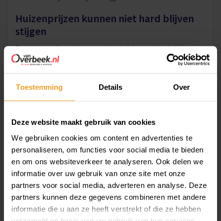
Huizenprijzen kunnen niet hard blijven
stijgen
De huizenprijzen kunnen niet altijd maar sterk blijven
stijgen. Door de steeds hogere prijzen zijn er namelijk
steeds minder potentiële kopers die het lukt om te
Toestemming
Details
Over
kopen. Als de prijzen harder stijgen dan de inkomens,
moet er ergens een kentering komen in de sterke
stijging van de huizenprijzen. Neem daarbij mee dat de
Deze website maakt gebruik van cookies
hypotheekrentes in het afgelopen jaar flink gestegen
We gebruiken cookies om content en advertenties te
zijn. Hierdoor is het maximaal te verkrijgen
personaliseren, om functies voor social media te bieden
hypotheekbedrag op basis van het inkomen flink
en om ons websiteverkeer te analyseren. Ook delen we
gedaald. Sinds de tweede helft van 2022 zijn de
informatie over uw gebruik van onze site met onze
huizenprijzen gezakt, maar het gaat om kleine
partners voor social media, adverteren en analyse. Deze
dalingen.
partners kunnen deze gegevens combineren met andere
informatie die u aan ze heeft verstrekt of die ze hebben
Wachten op de woning van je dromen
verzameld op basis van uw gebruik van hun services.