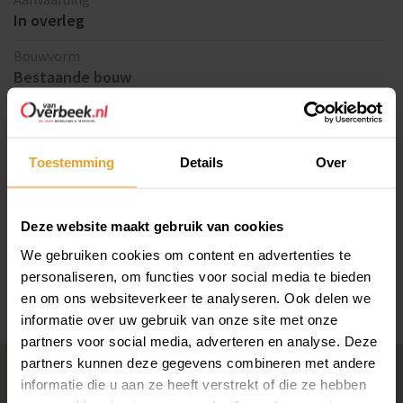
In overleg
Aanvaarding: In overleg.
Type aanvaarding: In verhuurde staat of vrij van huur en
Bouwvorm
gebruik mogelijk
Bestaande bouw
In de garagebox zijn geen nutsvoorzieningen aanwezig
Oppervlak
2
17 m
Onderstaande garageboxen zijn tevens beschikbaar:
Toon meer
Bourgondiëweg 168 A
Toestemming
Details
Over
Bourgondiëweg 168 B
Bourgondiëweg 168 C
Bekijk ook
Deze website maakt gebruik van cookies
Bourgondiëweg 168 D
We gebruiken cookies om content en advertenties te
Bourgondiëweg 168 E
Kaart
Zonnegrens
personaliseren, om functies voor social media te bieden
Bourgondiëweg 168 F
en om ons websiteverkeer te analyseren. Ook delen we
Bourgondiëweg 168 G VERKOCHT
informatie over uw gebruik van onze site met onze
Kaart
Bourgondiëweg 168 H VERKOCHT
partners voor social media, adverteren en analyse. Deze
partners kunnen deze gegevens combineren met andere
Disclaimer: De foto aan de binnenzijde is indicatief en kan
informatie die u aan ze heeft verstrekt of die ze hebben
afwijken van de werkelijkheid.