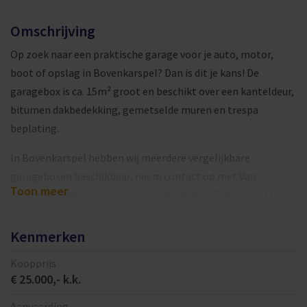
Omschrijving
Op zoek naar een praktische garage voor je auto, motor,
boot of opslag in Bovenkarspel? Dan is dit je kans! De
garagebox is ca. 15m² groot en beschikt over een kanteldeur,
bitumen dakbedekking, gemetselde muren en trespa
beplating.
In Bovenkarspel hebben wij meerdere vergelijkbare
garageboxen beschikbaar, neem contact op met Van
Toon meer
Overbeek Makelaars voor meer informatie. Ook beschikbaar
als belegging!
Kenmerken
De garageboxen zijn gelegen in verschillende hofjes van
woonwijken. De bereikbaarheid is goed en aan de voorzijde
Koopprijs
€ 25.000,- k.k.
zijn binnenterreinen gelegen. Daarnaast is er een goede
sociale controle in de omgeving.
Aanvaarding