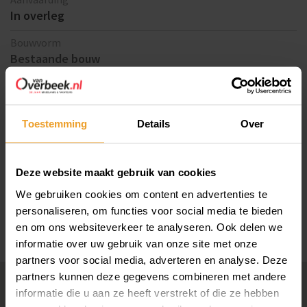
In overleg
Aanvaarding: In overleg.
Type aanvaarding: In verhuurde staat of vrij van huur en
Bouwvorm
gebruik mogelijk
Bestaande bouw
In de garagebox zijn geen nutsvoorzieningen aanwezig
Oppervlak
2
16 m
Onderstaande garageboxen zijn tevens beschikbaar:
Toon meer
Krelagehof 18 A
Toestemming
Details
Over
Krelagehof 18 E
Krelagehof 18 G
Bekijk ook
Deze website maakt gebruik van cookies
Krelagehof 18 I
We gebruiken cookies om content en advertenties te
Krelagehof 18 K
Kaart
Zonnegrens
personaliseren, om functies voor social media te bieden
en om ons websiteverkeer te analyseren. Ook delen we
Disclaimer: De foto aan de binnenzijde is indicatief en kan
informatie over uw gebruik van onze site met onze
Kaart
afwijken van de werkelijkheid.
partners voor social media, adverteren en analyse. Deze
partners kunnen deze gegevens combineren met andere
informatie die u aan ze heeft verstrekt of die ze hebben