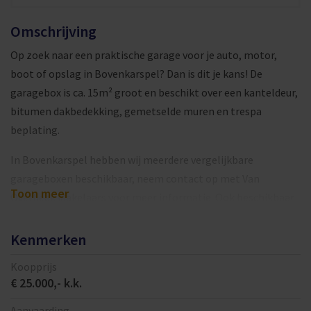
Omschrijving
Op zoek naar een praktische garage voor je auto, motor,
boot of opslag in Bovenkarspel? Dan is dit je kans! De
garagebox is ca. 15m² groot en beschikt over een kanteldeur,
bitumen dakbedekking, gemetselde muren en trespa
beplating.
In Bovenkarspel hebben wij meerdere vergelijkbare
garageboxen beschikbaar, neem contact op met Van
Toon meer
Overbeek Makelaars voor meer informatie. Ook beschikbaar
als belegging!
Kenmerken
De garageboxen zijn gelegen in verschillende hofjes van
woonwijken. De bereikbaarheid is goed en aan de voorzijde
Koopprijs
€ 25.000,- k.k.
zijn binnenterreinen gelegen. Daarnaast is er een goede
sociale controle in de omgeving.
Aanvaarding