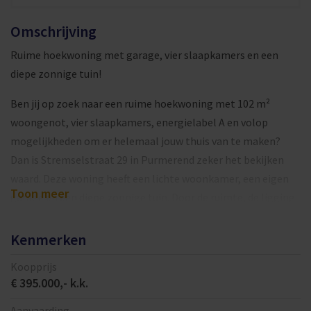
Omschrijving
Ruime hoekwoning met garage, vier slaapkamers en een
diepe zonnige tuin!
Ben jij op zoek naar een ruime hoekwoning met 102 m²
woongenot, vier slaapkamers, energielabel A en volop
mogelijkheden om er helemaal jouw thuis van te maken?
Dan is Stremselstraat 29 in Purmerend zeker het bekijken
waard. Deze woning heeft een lichte woonkamer, een eigen
Toon meer
garage en een diepe zonnige tuin. Door de ruimte, de ligging
en de praktische indeling is dit een fijne woning voor jonge
gezinnen, thuiswerkers of kopers die graag hun eigen
Kenmerken
woonstijl willen doorvoeren.
Koopprijs
€ 395.000,- k.k.
De woning ligt in Purmer Noord, een rustige en
kindvriendelijke wijk met veel groen in de omgeving. Je
Aanvaarding