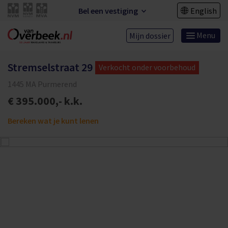
Bel een vestiging
English
Menu
Mijn dossier
Stremselstraat 29
Verkocht onder voorbehoud
1445 MA Purmerend
€ 395.000,- k.k.
Bereken wat je kunt lenen