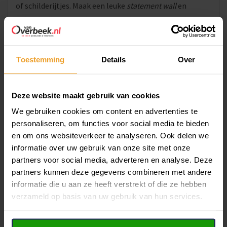
of schilderijtjes. Maak een leuke
statement wall
en
gebruik bijvoorbeeld drie zwarte lijstje en twee of drie
witte. Momenteel zie je ook steeds vaker dat de televisie
wordt verwerkt in een soort collage van foto’s en
Toestemming
Details
Over
schilderijtjes, hier kun je de ‘regel van drie’ ook goed
toepassen!
Deze website maakt gebruik van cookies
We gebruiken cookies om content en advertenties te
personaliseren, om functies voor social media te bieden
en om ons websiteverkeer te analyseren. Ook delen we
informatie over uw gebruik van onze site met onze
partners voor social media, adverteren en analyse. Deze
partners kunnen deze gegevens combineren met andere
informatie die u aan ze heeft verstrekt of die ze hebben
verzameld op basis van uw gebruik van hun services.