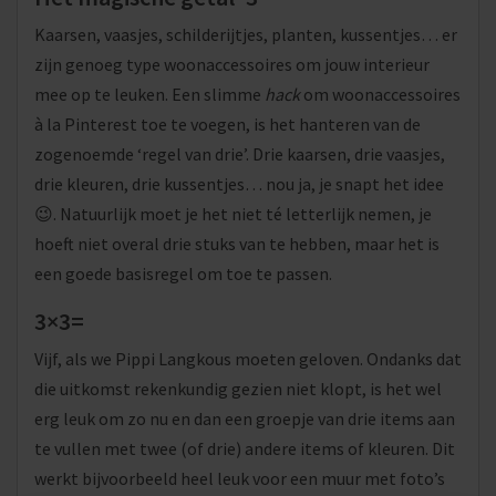
Kaarsen, vaasjes, schilderijtjes, planten, kussentjes… er
zijn genoeg type woonaccessoires om jouw interieur
mee op te leuken. Een slimme
hack
om woonaccessoires
à la Pinterest toe te voegen, is het hanteren van de
zogenoemde ‘regel van drie’. Drie kaarsen, drie vaasjes,
drie kleuren, drie kussentjes… nou ja, je snapt het idee
😉. Natuurlijk moet je het niet té letterlijk nemen, je
hoeft niet overal drie stuks van te hebben, maar het is
een goede basisregel om toe te passen.
3×3=
Vijf, als we Pippi Langkous moeten geloven. Ondanks dat
die uitkomst rekenkundig gezien niet klopt, is het wel
erg leuk om zo nu en dan een groepje van drie items aan
te vullen met twee (of drie) andere items of kleuren. Dit
werkt bijvoorbeeld heel leuk voor een muur met foto’s