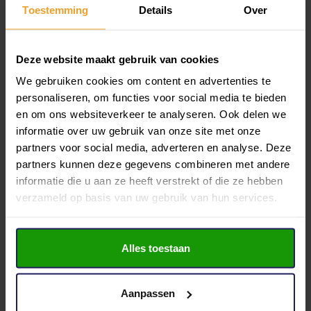
gerust.
Toestemming
Details
Over
Deze website maakt gebruik van cookies
We gebruiken cookies om content en advertenties te
personaliseren, om functies voor social media te bieden
en om ons websiteverkeer te analyseren. Ook delen we
informatie over uw gebruik van onze site met onze
partners voor social media, adverteren en analyse. Deze
partners kunnen deze gegevens combineren met andere
Waterlandlaan 9k
Waterlandlaa
informatie die u aan ze heeft verstrekt of die ze hebben
verzameld op basis van uw gebruik van hun services.
Purmerend
Purmerend
Bestemming:
Kantoorruimte
Bestemming:
Bouwjaar:
2026
Bouwjaar:
Alles toestaan
2
Vloeroppervlakte:
107 m
Vloeroppervlak
Vraagprijs
Huurprijs
Vraagprijs
Aanpassen