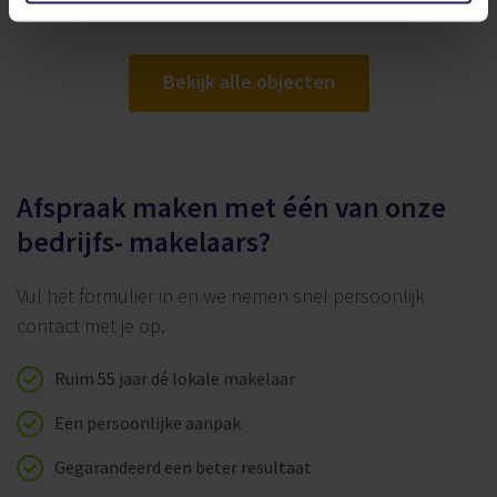
€ 285.000,- v.o.n.
-
-
Bekijk alle objecten
Afspraak maken met één van onze
bedrijfs- makelaars?
Vul het formulier in en we nemen snel persoonlijk
contact met je op.
Ruim 55 jaar dé lokale makelaar
Een persoonlijke aanpak
Gegarandeerd een beter resultaat