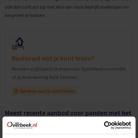
ook dan contact op met één van onze bedrijfsmakelaars en
bespreek je kansen.
Benieuwd wat je kunt lenen?
Bereken vrijblijvend je maximale hypotheek en ontdek
of jij deze woning kunt betalen.
Bereken wat je kunt lenen
Meest recente aanbod voor panden met het
kenmerk A1 locatie
Bekijk onderstaand ons aanbod. Vragen? Bel of mail ons