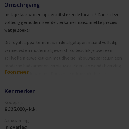
Omschrijving
Instapklaar wonen op een uitstekende locatie? Dan is deze
volledig gemoderniseerde vierkamermaisonnette precies
wat je zoekt!
Dit royale appartement is in de afgelopen maand volledig
vernieuwd en modern afgewerkt. Zo beschik je over een
stijlvolle nieuwe keuken met diverse inbouwapparatuur, een
moderne badkamer en vernieuwde vloer- en wandafwerking
Toon meer
door de gehele woning. Dankzij de ruime indeling, drie
slaapkamers en de centrale ligging is dit een ideale woning
voor starters, stellen en gezinnen.
Kenmerken
De lichte woonkamer vormt het gezellige middelpunt van de
Koopprijs
€ 325.000,- k.k.
woning. De deels open keuken sluit hier naadloos op aan en
biedt toegang tot het zonnige balkon. Hier geniet je van een
Aanvaarding
vrij uitzicht over het omliggende groen en kun je heerlijk
In overleg