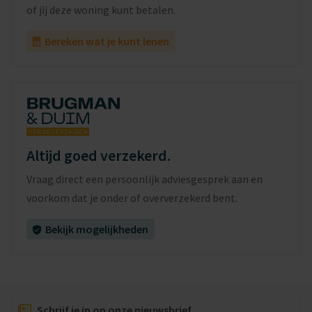
de voordeur);
of jij deze woning kunt betalen.
– Gezamenlijke (stenen) berging op de begane grond;
Bereken wat je kunt lenen
– Energielabel A;
– Servicekosten € 215,04 per maand;
– Gelegen nabij winkels, NS-station, sportvoorzieningen en
uitvalswegen.
Vraagprijs: € 325.000,- kosten koper
Oplevering: in overleg, eventueel op korte termijn mogelijk.
Altijd goed verzekerd.
Vraag direct een persoonlijk adviesgesprek aan en
voorkom dat je onder of oververzekerd bent.
Bekijk mogelijkheden
Schrijf je in op onze nieuwsbrief