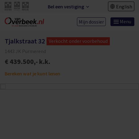
Bel een vestiging
English
Menu
Mijn dossier
Tjalkstraat 32
Verkocht onder voorbehoud
1443 JK Purmerend
€ 439.500,- k.k.
Bereken wat je kunt lenen