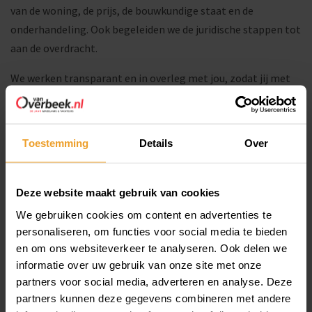
van de woning, de prijs, de bouwkundige staat en de
onderhandeling. Ook begeleiden we de juridische stappen tot
aan de overdracht.
We werken transparant en in overleg met jou, zodat jij met
zekerheid en vertrouwen kunt kopen.
Wat kun je lenen? Hypotheekadvies in
Toestemming
Details
Over
Hoorn via De Hypotheekshop
Weten wat je kunt lenen is een belangrijke stap in je
Deze website maakt gebruik van cookies
voorbereiding. In ons pand aan de
Lepelaar 3
in Hoorn vind je
We gebruiken cookies om content en advertenties te
De Hypotheekshop
. Tijdens een vrijblijvend gesprek
personaliseren, om functies voor social media te bieden
bespreken we wat er financieel mogelijk is, wat dit betekent
en om ons websiteverkeer te analyseren. Ook delen we
voor je maandlasten en hoe je verantwoord kunt kopen
informatie over uw gebruik van onze site met onze
binnen je budget.
partners voor social media, adverteren en analyse. Deze
partners kunnen deze gegevens combineren met andere
Een e
erste afspraak is gratis
en verplicht tot niets. Zo kom