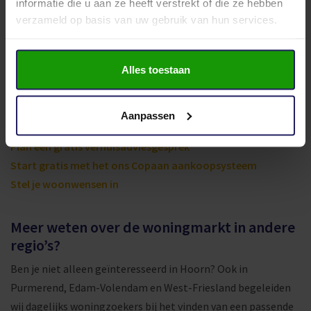
informatie die u aan ze heeft verstrekt of die ze hebben
je niet voor verrassingen te staan.
verzameld op basis van uw gebruik van hun services.
Direct aan de slag?
Alles toestaan
Plan een gratis verhuisadviesgesprek, probeer Copaan
vrijblijvend of meld je aan voor het nieuwste woningaanbod
Aanpassen
in Hoorn en omgeving.
Plan een gratis verhuisadviesgesprek
Start gratis met het ons Copaan aankoopsysteem
Stel je woonwensen in
Meer weten over de woningmarkt in andere
regio’s?
Ben je niet alleen geïnteresseerd in Hoorn? Ook in
Purmerend, Edam-Volendam en West-Friesland begeleiden
wij dagelijks woningzoekers bij het vinden van een passende